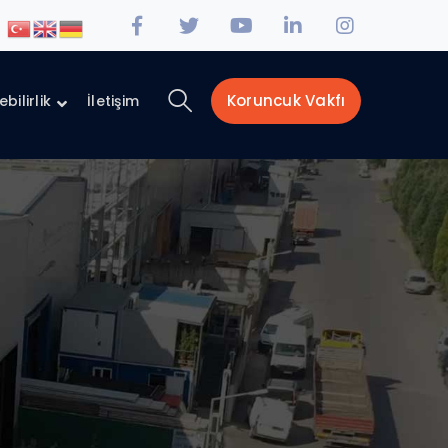
Facebook
Twitter
Youtube
LinkedIn
Instagra
Profile
Profile
Profile
Profile
Profile
Koruncuk Vakfı
bilirlik
İletişim