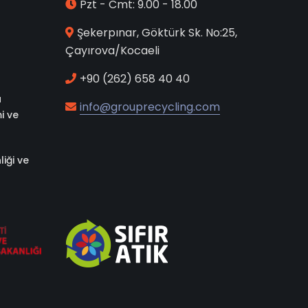
Pzt - Cmt: 9.00 - 18.00
Şekerpınar, Göktürk Sk. No:25,
Çayırova/Kocaeli
+90 (262) 658 40 40
a
info@grouprecycling.com
i ve
liği ve