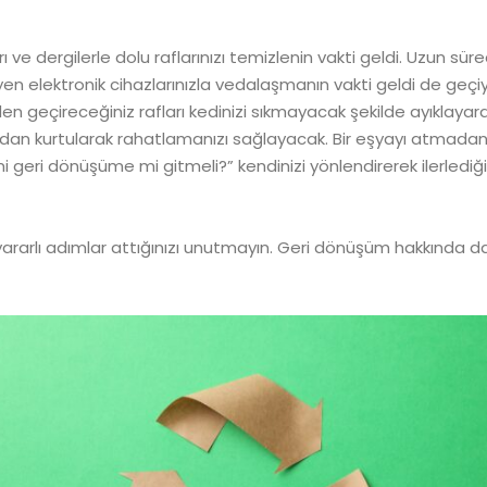
ve dergilerle dolu raflarınızı temizlenin vakti geldi. Uzun süred
n elektronik cihazlarınızla vedalaşmanın vakti geldi de geçiyo
n geçireceğiniz rafları kedinizi sıkmayacak şekilde ayıklayarak g
lardan kurtularak rahatlamanızı sağlayacak. Bir eşyayı atmada
 geri dönüşüme mi gitmeli?” kendinizi yönlendirerek ilerlediği
e yararlı adımlar attığınızı unutmayın. Geri dönüşüm hakkında d