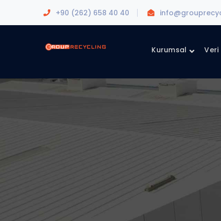
+90 (262) 658 40 40
info@grouprecy
Kurumsal
Veri