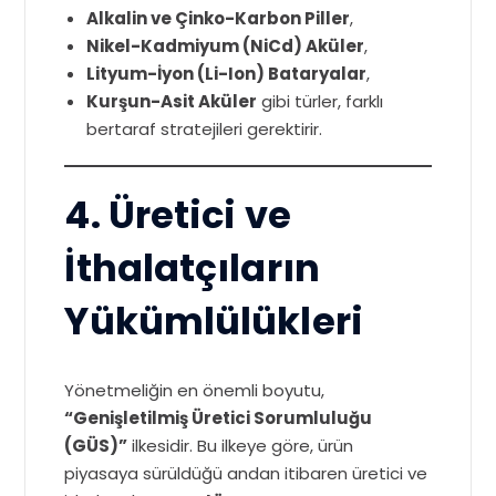
Alkalin ve Çinko-Karbon Piller
,
Nikel-Kadmiyum (NiCd) Aküler
,
Lityum-İyon (Li-Ion) Bataryalar
,
Kurşun-Asit Aküler
gibi türler, farklı
bertaraf stratejileri gerektirir.
4. Üretici ve
İthalatçıların
Yükümlülükleri
Yönetmeliğin en önemli boyutu,
“Genişletilmiş Üretici Sorumluluğu
(GÜS)”
ilkesidir. Bu ilkeye göre, ürün
piyasaya sürüldüğü andan itibaren üretici ve