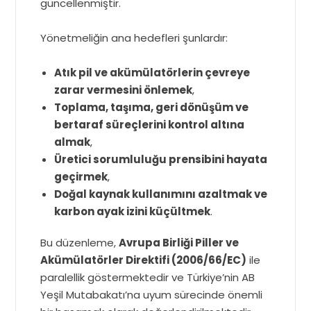
güncellenmiştir.
Yönetmeliğin ana hedefleri şunlardır:
Atık pil ve akümülatörlerin çevreye
zarar vermesini önlemek
,
Toplama, taşıma, geri dönüşüm ve
bertaraf süreçlerini kontrol altına
almak
,
Üretici sorumluluğu prensibini hayata
geçirmek
,
Doğal kaynak kullanımını azaltmak ve
karbon ayak izini küçültmek
.
Bu düzenleme,
Avrupa Birliği Piller ve
Akümülatörler Direktifi (2006/66/EC)
ile
paralellik göstermektedir ve Türkiye’nin AB
Yeşil Mutabakatı’na uyum sürecinde önemli