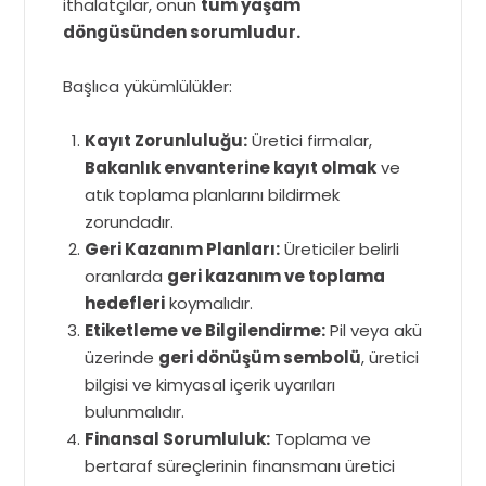
ithalatçılar, onun
tüm yaşam
döngüsünden sorumludur.
Başlıca yükümlülükler:
Kayıt Zorunluluğu:
Üretici firmalar,
Bakanlık envanterine kayıt olmak
ve
atık toplama planlarını bildirmek
zorundadır.
Geri Kazanım Planları:
Üreticiler belirli
oranlarda
geri kazanım ve toplama
hedefleri
koymalıdır.
Etiketleme ve Bilgilendirme:
Pil veya akü
üzerinde
geri dönüşüm sembolü
, üretici
bilgisi ve kimyasal içerik uyarıları
bulunmalıdır.
Finansal Sorumluluk:
Toplama ve
bertaraf süreçlerinin finansmanı üretici