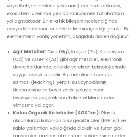
veya ilkel yöntemlerle yakılması) bertaraf edilmesi,
ekosistem üzerinde geri döndürülemez tahribatlara
yol açmaktadır. Bir
e-atık
bileşeni incelendiğinde,
periyodik tablonun önemli bir kısmını içerdiği görülür. Bu
elementlerin yanlış yönetimi, aşağıdaki riskleri doğurur:
Ağır Metaller:
Cıva (Hg), Kurşun (Pb), Kadmiyum
(Cd) ve Arsenik (As) gibi ağır metaller, elektronik
devre kartlarında, pillerde ve ekran teknolojilerinde
yaygın olarak kullanılır. Bu metallerin toprağa
sızması (leaching), yeraltı su kaynaklarının
kirlenmesine ve besin zinciri yoluyla insan
biyolojisine geçerek nörotoksik etkilere neden
olmasına yol açar.
Kalıcı Organik Kirleticiler (KOK’lar):
Plastik
aksamlarda kullanılan alev geciktiriciler (BFR’ler) ve
kablo yalıtımları, yakıldığında dioksin ve furan gibi
kanserojen gazların atmosfere salınmasına neden