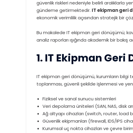
güvenlik riskleri nedeniyle belirli aralıkla
gündeme getirmektedir.
IT ekipman geri
ekonomik verimlilik açısından stratejik bir ç
Bu makalede IT ekipman geri dönüşümü; kavra
analiz raporları ışığında akademik bir bakış a
1. IT Ekipman Ger
IT ekipman geri dönüşümü, kurumların bilgi 
toplanması, güvenli şekilde işlenmesi ve yen
Fiziksel ve sanal sunucu sistemleri
Veri depolama üniteleri (SAN, NAS, disk arr
Ağ altyapı cihazları (switch, router, load 
Güvenlik ekipmanları (firewall, IDS/IPS ciha
Kurumsal uç nokta cihazları ve çevre birim