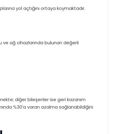
ıplarına yol açtığını ortaya koymaktadır.
ucu ve ağ cihazlarında bulunan değerli
mekte; diğer bileşenler ise geri kazanım
ımında %30’a varan azalma sağlanabildiğini
u