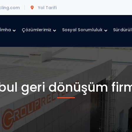
cling.com
Yol Tarifi
 İmha
Çözümlerimiz
Sosyal Sorumluluk
Sürdürüle
bul geri dönüşüm fir