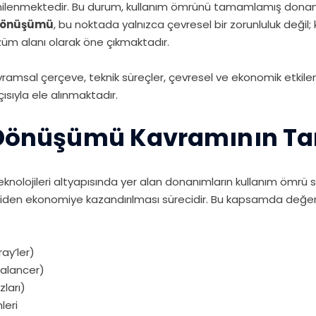
rla yenilenmektedir. Bu durum, kullanım ömrünü tamamlamış dona
 dönüşümü
, bu noktada yalnızca çevresel bir zorunluluk değil
özüm alanı olarak öne çıkmaktadır.
msal çerçeve, teknik süreçler, çevresel ve ekonomik etkiler
çısıyla ele alınmaktadır.
i Dönüşümü Kavramının T
teknolojileri altyapısında yer alan donanımların kullanım öm
iden ekonomiye kazandırılması sürecidir. Bu kapsamda değerlen
ay’ler)
balancer)
zları)
leri