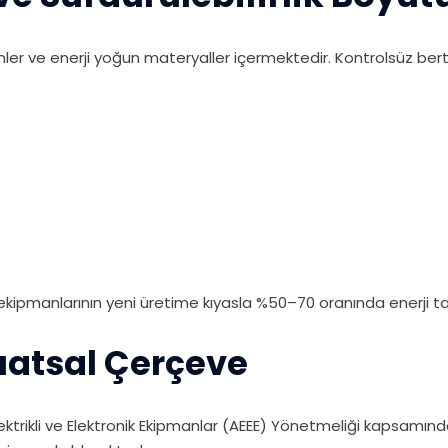
şenler ve enerji yoğun materyaller içermektedir. Kontrolsüz b
IT ekipmanlarının yeni üretime kıyasla %50–70 oranında enerji 
uatsal Çerçeve
lektrikli ve Elektronik Ekipmanlar (AEEE) Yönetmeliği kapsamı