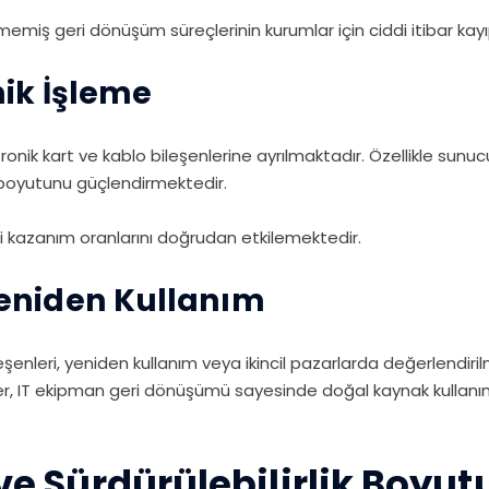
lmemiş geri dönüşüm süreçlerinin kurumlar için ciddi itibar kay
nik İşleme
tronik kart ve kablo bileşenlerine ayrılmaktadır. Özellikle sun
boyutunu güçlendirmektedir.
ri kazanım oranlarını doğrudan etkilemektedir.
Yeniden Kullanım
enleri, yeniden kullanım veya ikincil pazarlarda değerlendiril
ler, IT ekipman geri dönüşümü sayesinde doğal kaynak kullan
 ve Sürdürülebilirlik Boyut