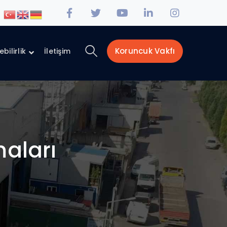
Facebook
Twitter
Youtube
LinkedIn
Instagra
Profile
Profile
Profile
Profile
Profile
Koruncuk Vakfı
bilirlik
İletişim
maları