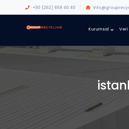
+90 (262) 658 40 40
info@grouprecy
Kurumsal
Veri
istan