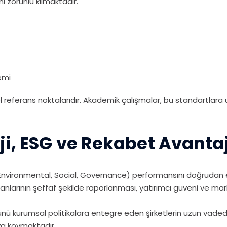
ni zorunlu kılmaktadır.
emi
 referans noktalarıdır. Akademik çalışmalar, bu standartlara u
ji, ESG ve Rekabet Avantaj
nvironmental, Social, Governance) performansını doğrudan etk
ranlarının şeffaf şekilde raporlanması, yatırımcı güveni ve mar
ünü kurumsal politikalara entegre eden şirketlerin uzun vad
aya koymaktadır.