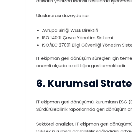
atıkların yalnızca lisanslı tesislerde işlenmesi
Uluslararası düzeyde ise:
Avrupa Birliği WEEE Direktifi
ISO 14001 Çevre Yönetim Sistemi
ISO/IEC 27001 Bilgi Güvenliği Yönetim Sist
IT ekipman geri dönüşüm süreçleri için temel
önemli ölçüde azalttığını göstermektedir.
6. Kurumsal Strate
IT ekipman geri dönüşümü, kurumların ESG (E
Sürdürülebilirlik raporlarında geri dönüşüm o
Sektörel analizler, IT ekipman geri dönüşüm
yüksek kurumsal dayanıklılık sağladığını ort